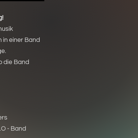
g!
musik
in einer Band
ge.
o die Band
ers
LO - Band